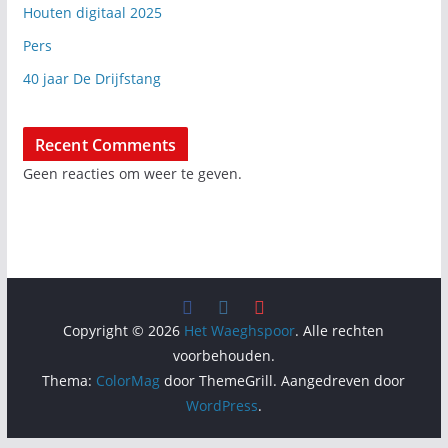
Houten digitaal 2025
Pers
40 jaar De Drijfstang
Recent Comments
Geen reacties om weer te geven.
Copyright © 2026
Het Waeghspoor
. Alle rechten
voorbehouden.
Thema:
ColorMag
door ThemeGrill. Aangedreven door
WordPress
.