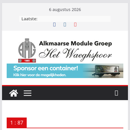
Ga
6 augustus 2026
naar
Laatste:
de
inhoud
1 : 87