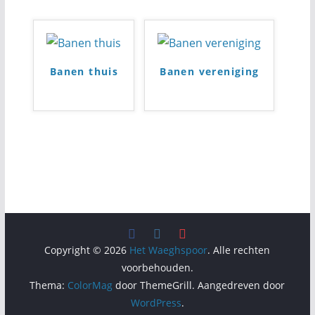
Banen thuis
Banen vereniging
Copyright © 2026
Het Waeghspoor
. Alle rechten
voorbehouden.
Thema:
ColorMag
door ThemeGrill. Aangedreven door
WordPress
.