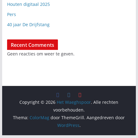
Houten digitaal 2025
Pers
40 jaar De Drijfstang
Recent Comments
Geen reacties om weer te geven.
Copyright © 2026
Het Waeghspoor
. Alle rechten
voorbehouden.
Thema:
ColorMag
door ThemeGrill. Aangedreven door
WordPress
.