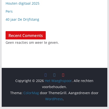
Houten digitaal 2025
Pers
40 jaar De Drijfstang
Recent Comments
Geen reacties om weer te geven.
Copyright © 2026
Het Waeghspoor
. Alle rechten
voorbehouden.
Thema:
ColorMag
door ThemeGrill. Aangedreven door
WordPress
.