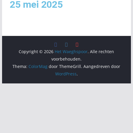
25 mei 2025
Copyright © 2026
Het Waeghspoor
. Alle rechten
voorbehouden.
Thema:
ColorMag
door ThemeGrill. Aangedreven door
WordPress
.